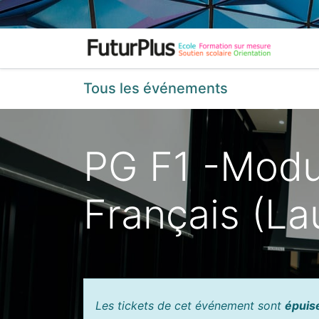
Acc
Tous les événements
PG F1 -Modul
Français (L
Les tickets de cet événement sont
épuis