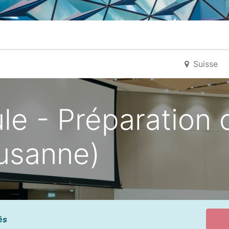
ueil
Ticket Support IT
Horaires IT
Contact
Suisse
e - Préparation ce
ausanne)
és