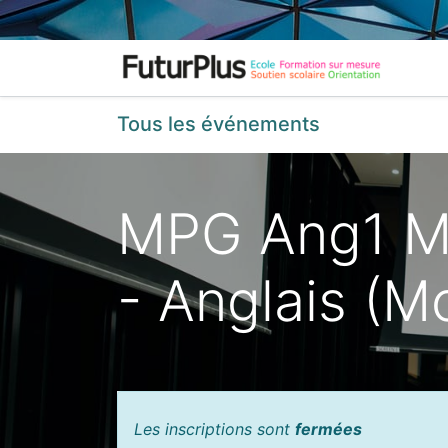
Acc
Tous les événements
MPG Ang1 Mod
- Anglais (M
Les inscriptions sont
fermées