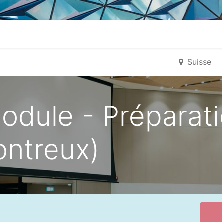
ueil
Ticket Support IT
Horaires IT
Contact
Suisse
ule - Préparatio
ontreux)