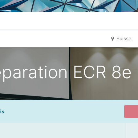
ueil
Ticket Support IT
Horaires IT
Contact
Suisse
éparation ECR 8e
és